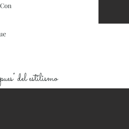
 Con
que
s" del estilismo