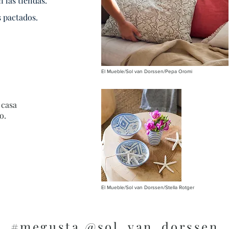
 las tiendas.
 pactados.
El Mueble/Sol van Dorssen/Pepa Oromi
 casa
to.
El Mueble/Sol van Dorssen/Stella Rotger
#megusta @sol_van_dorssen