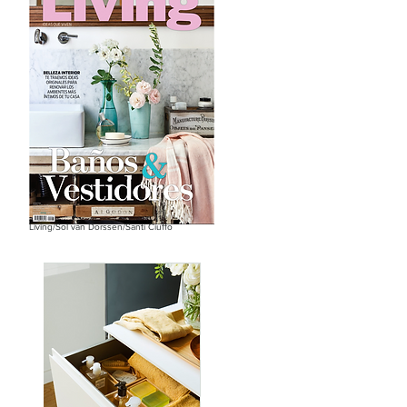
Living/Sol van Dorssen/Santi Ciuffo