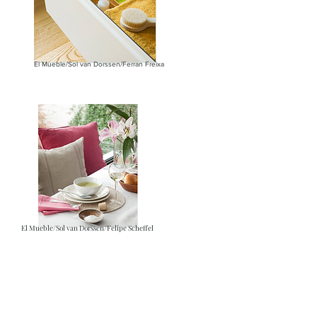
El Mueble/Sol van Dorssen/Ferran Freixa
El Mueble/Sol van Dorssen/Felipe Scheffel