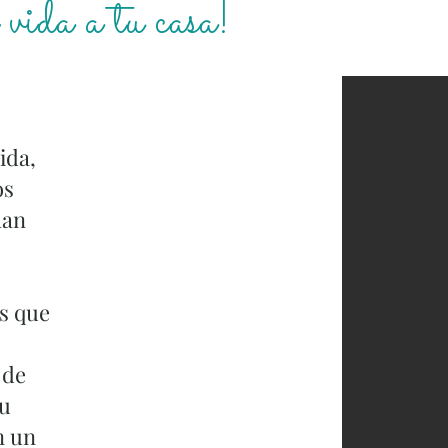
vida a tu casa!
ida,
os
han
s que
 de
tu
n un