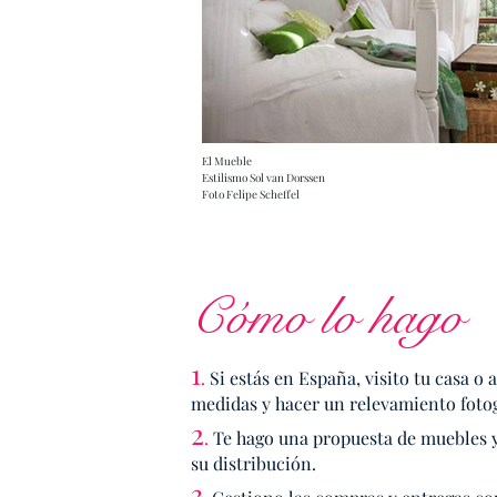
El Mueble
Estilismo Sol van Dorssen
Foto Felipe Scheffel
Cómo lo hago
1
.
Si estás en España, visito tu casa 
medidas y hacer un relevamiento fotog
2
.
Te hago una
propuesta de muebles 
su
distribución.
3