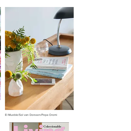
El Mueble/Sol van Dorssen/Pepa Oromi