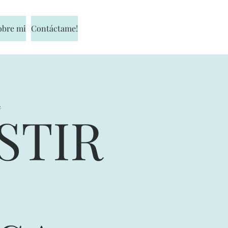
obre mi
Contáctame!
t
STIR