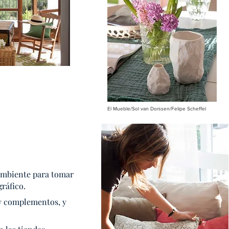
El Mueble/Sol van
Dorssen/Felipe Scheffel
o ambiente para tomar
ráfico.
y complementos, y