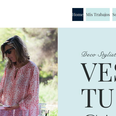
Home
Mis Trabajos
S
Deco Stylis
VE
TU