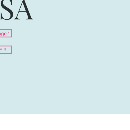
SA
ago?
 !!